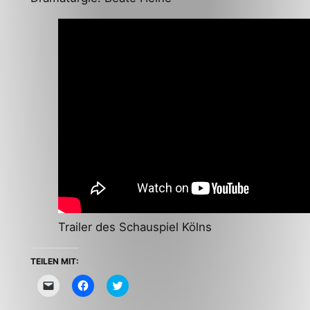
Trailer des Schauspiel Kölns
TEILEN MIT:
Klicken,
Klick,
Click
um
um
to
einem
auf
share