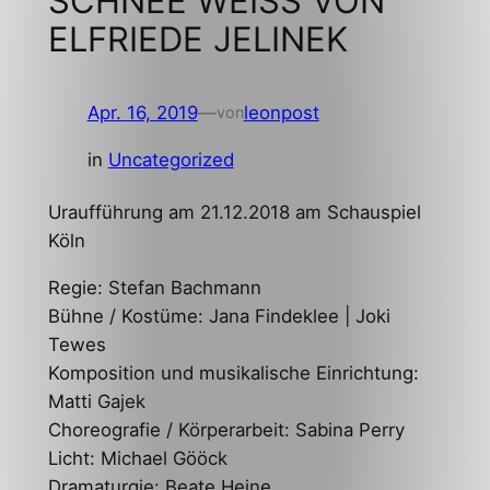
SCHNEE WEISS VON
ELFRIEDE JELINEK
Apr. 16, 2019
—
leonpost
von
in
Uncategorized
Uraufführung am 21.12.2018 am Schauspiel
Köln
Regie: Stefan Bachmann
Bühne / Kostüme: Jana Findeklee | Joki
Tewes
Komposition und musikalische Einrichtung:
Matti Gajek
Choreografie / Körperarbeit: Sabina Perry
Licht: Michael Gööck
Dramaturgie: Beate Heine