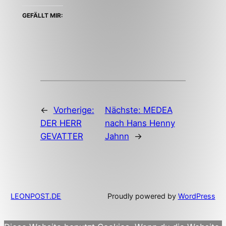
Freund
Facebook
on
einen
zu
Twitter
Link
teilen
(Wird
GEFÄLLT MIR:
per
(Wird
in
E-
in
neuem
Mail
neuem
Fenster
zu
Fenster
geöffnet)
senden
geöffnet)
(Wird
in
neuem
Fenster
geöffnet)
←
Vorherige:
Nächste:
MEDEA
DER HERR
nach Hans Henny
GEVATTER
Jahnn
→
LEONPOST.DE
Proudly powered by
WordPress